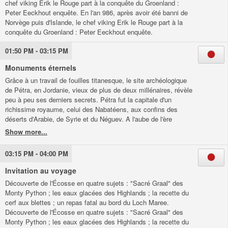
chef viking Erik le Rouge part à la conquête du Groenland :
rencontre une femme. Aussi cynique qu'hypocrite, il fait le
Peter Eeckhout enquête. En l'an 986, après avoir été banni de
nécessaire pour ne pas avoir à s'engager...
Norvège puis d'Islande, le chef viking Erik le Rouge part à la
conquête du Groenland : Peter Eeckhout enquête.
01:50 PM - 03:15 PM
Monuments éternels
Grâce à un travail de fouilles titanesque, le site archéologique
de Pétra, en Jordanie, vieux de plus de deux millénaires, révèle
peu à peu ses derniers secrets. Pétra fut la capitale d'un
richissime royaume, celui des Nabatéens, aux confins des
déserts d'Arabie, de Syrie et du Néguev. A l'aube de l'ère
chrétienne, elle fut pourtant absorbée par l'Empire romain,
avant d'être livrée aux pillages des Bédouins et de disparaître
de la mémoire des hommes. Il faut attendre 1812 et le périple
03:15 PM - 04:00 PM
de l'explorateur suisse Johann Ludwig Burckhardt pour
redécouvrir le site. Depuis le milieu des années 90, grâce à
Invitation au voyage
d'ambitieuses campagnes de fouilles, son histoire émerge
Découverte de l'Écosse en quatre sujets : "Sacré Graal" des
lentement des sables et de la roche. Les datations des
Monty Python ; les eaux glacées des Highlands ; la recette du
archéologues permettent notamment de découvrir les
cerf aux blettes ; un repas fatal au bord du Loch Maree.
transformations de son centre-ville sur plusieurs siècles, des
Découverte de l'Écosse en quatre sujets : "Sacré Graal" des
campements nomades à la construction d'une cité
Monty Python ; les eaux glacées des Highlands ; la recette du
sophistiquée.