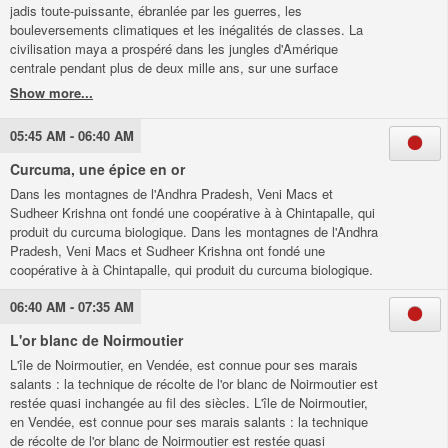
jadis toute-puissante, ébranlée par les guerres, les
bouleversements climatiques et les inégalités de classes. La
civilisation maya a prospéré dans les jungles d'Amérique
centrale pendant plus de deux mille ans, sur une surface
couvrant actuellement le Mexique, le Guatemala, le Belize et le
Honduras. Technologiquement très avancées, ses
gigantesques cités, parmi les plus peuplées de la planète à
05:45 AM - 06:40 AM
l'époque, ont été abandonnées à partir du VIIIe siècle. En
cause, les guerres entre souverains, les nombreux épisodes de
Curcuma, une épice en or
sécheresse, les inégalités croissantes entre les différentes
Dans les montagnes de l'Andhra Pradesh, Veni Macs et
couches de la société, mais aussi le recul de la ferveur des
Sudheer Krishna ont fondé une coopérative à à Chintapalle, qui
populations envers les rois, censés être en contact direct avec
produit du curcuma biologique. Dans les montagnes de l'Andhra
les dieux et confrontés à l'impuissance de provoquer la pluie
Pradesh, Veni Macs et Sudheer Krishna ont fondé une
pour sauver les récoltes. En résultera un recours accru aux
coopérative à à Chintapalle, qui produit du curcuma biologique.
sacrifices, en vain.
06:40 AM - 07:35 AM
L'or blanc de Noirmoutier
L'île de Noirmoutier, en Vendée, est connue pour ses marais
salants : la technique de récolte de l'or blanc de Noirmoutier est
restée quasi inchangée au fil des siècles. L'île de Noirmoutier,
en Vendée, est connue pour ses marais salants : la technique
de récolte de l'or blanc de Noirmoutier est restée quasi