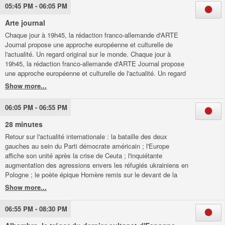
les algorithmes des géants de l'intelligence artificielle.
05:45 PM - 06:05 PM
Arte journal
Chaque jour à 19h45, la rédaction franco-allemande d'ARTE
Journal propose une approche européenne et culturelle de
l'actualité. Un regard original sur le monde. Chaque jour à
19h45, la rédaction franco-allemande d'ARTE Journal propose
une approche européenne et culturelle de l'actualité. Un regard
original sur le monde.
06:05 PM - 06:55 PM
28 minutes
Retour sur l'actualité internationale : la bataille des deux
gauches au sein du Parti démocrate américain ; l'Europe
affiche son unité après la crise de Ceuta ; l'inquiétante
augmentation des agressions envers les réfugiés ukrainiens en
Pologne ; le poète épique Homère remis sur le devant de la
scène par le succès du film de Christopher Nolan. Retour sur
l'actualité internationale : la bataille des deux gauches au sein
du Parti démocrate américain ; l'Europe affiche son unité après
06:55 PM - 08:30 PM
la crise de Ceuta ; l'inquiétante augmentation des agressions
envers les réfugiés ukrainiens en Pologne ; le poète épique