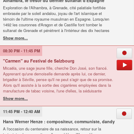
Alhambra, le trésor du dernier sultanat d'Espagne
Homère remis sur le devant de la scène par le succès du film
Exploration de l'Alhambra, à Grenade, cité palatiale fortifiée
de Christopher Nolan.
embrasée par le soleil andalou, joyau de l'art islamique et
témoin de l'ultime royaume musulman en Espagne. Lorsqu'en
1492 les couronnes d'Aragon et de Castille font tomber le
sultanat de Grenade et pénètrent à l'intérieur des dix hectares
cernés de muraille de sa forteresse, au sommet de la colline
qui domine la ville, les envahisseurs restent muets devant la
magnificence du lieu. C'est que l'Alhambra, dont les travaux ont
08:30 PM - 11:45 PM
débuté en 1238, demeure la plus importante merveille
architecturale des sultans nasrides, la dernière dynastie
"Carmen" au Festival de Salzbourg
musulmane d'Espagne. Les murs des palais, recouverts de
Micaëla, une sage jeune fille, cherche Don José, son fiancé.
calligraphie arabe, racontent par la voix des vizirs, les Premiers
Apprenant qu'une demoiselle demande après lui, ce dernier,
ministres également poètes, huit siècles de splendeurs de l'art
brigadier à Séville, pense qu'il ne peut s'agir que de sa promise.
islamique.
Alors qu'il assiste à la sortie des cigarières employées dans la
manufacture de tabac voisine, l'une d'elles, la séduisante
Carmen, le repère avant de disparaître en lui lançant la fleur
rouge piquée dans sa chevelure. Micaëla, une sage jeune fille,
cherche Don José, son fiancé. Apprenant qu'une demoiselle
11:45 PM - 12:40 AM
demande après lui, ce dernier, brigadier à Séville, pense qu'il ne
peut s'agir que de sa promise. Alors qu'il assiste à la sortie des
Hans Werner Henze : compositeur, communiste, dandy
cigarières employées dans la manufacture de tabac voisine,
A l'occasion du centenaire de sa naissance, retour sur la
celles-ci se moquent des serments sans lendemain de leurs