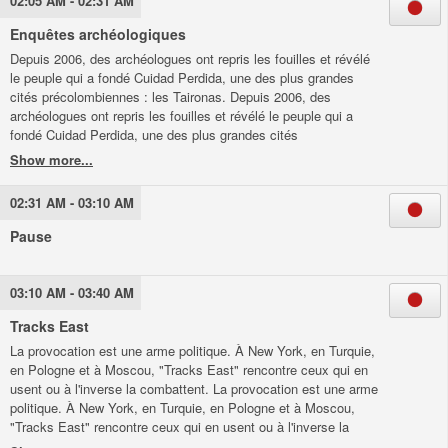
02:05 AM - 02:31 AM
d'exorciser quelques démons liés notamment aux impensés
racistes et coloniaux de la France. Alors que ses souvenirs
Enquêtes archéologiques
heureux côtoient les trous noirs les plus troubles de sa
Depuis 2006, des archéologues ont repris les fouilles et révélé
mémoire, la parole singulière de Rose passe de la confidence à
le peuple qui a fondé Cuidad Perdida, une des plus grandes
la rage, quitte à faire vaciller, parfois, son ami.
cités précolombiennes : les Taironas. Depuis 2006, des
archéologues ont repris les fouilles et révélé le peuple qui a
fondé Cuidad Perdida, une des plus grandes cités
précolombiennes : les Taironas.
02:31 AM - 03:10 AM
Pause
03:10 AM - 03:40 AM
Tracks East
La provocation est une arme politique. À New York, en Turquie,
en Pologne et à Moscou, "Tracks East" rencontre ceux qui en
usent ou à l'inverse la combattent. La provocation est une arme
politique. À New York, en Turquie, en Pologne et à Moscou,
"Tracks East" rencontre ceux qui en usent ou à l'inverse la
combattent.