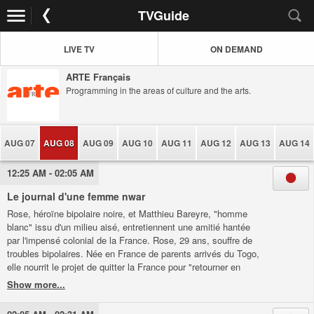
TVGuide
LIVE TV
ON DEMAND
ARTE Français
Programming in the areas of culture and the arts.
AUG 07
AUG 08
AUG 09
AUG 10
AUG 11
AUG 12
AUG 13
AUG 14
12:25 AM - 02:05 AM
Le journal d'une femme nwar
Rose, héroïne bipolaire noire, et Matthieu Bareyre, "homme
blanc" issu d'un milieu aisé, entretiennent une amitié hantée
par l'impensé colonial de la France. Rose, 29 ans, souffre de
troubles bipolaires. Née en France de parents arrivés du Togo,
elle nourrit le projet de quitter la France pour "retourner en
Noirie". Quand le documentariste Matthieu Bareyre, l'un de ses
plus proches amis, lui propose de faire un film avec elle inspiré
de son journal intime, ils y voient tous deux l'occasion