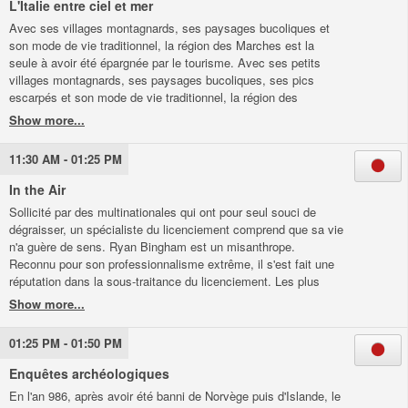
L'Italie entre ciel et mer
Avec ses villages montagnards, ses paysages bucoliques et
son mode de vie traditionnel, la région des Marches est la
seule à avoir été épargnée par le tourisme. Avec ses petits
villages montagnards, ses paysages bucoliques, ses pics
escarpés et son mode de vie traditionnel, la région des
Marches est la seule à avoir été épargnée par le tourisme de
masse. Engagés dans la préservation de leurs traditions
régionales, les jeunes de la région sont nombreux à revenir
11:30 AM - 01:25 PM
dans les villages après leurs études et à se consacrer à des
activités artisanales.
In the Air
Sollicité par des multinationales qui ont pour seul souci de
dégraisser, un spécialiste du licenciement comprend que sa vie
n'a guère de sens. Ryan Bingham est un misanthrope.
Reconnu pour son professionnalisme extrême, il s'est fait une
réputation dans la sous-traitance du licenciement. Les plus
grandes sociétés font appel à ses services pour dégraisser
sans perdre de temps avec ces petits détails qui rendraient la
société plus humaine - mais moins rentable. A part accumuler
01:25 PM - 01:50 PM
les "miles" lors de ses déplacements, son seul plaisir dans la
vie est d'annoncer des ruptures de contrats de travail. Toujours
Enquêtes archéologiques
en déplacement aux quatre coins des Etats-Unis, Ryan n'a
En l'an 986, après avoir été banni de Norvège puis d'Islande, le
aucune attache et sa vie tient dans une valise. Un jour, il