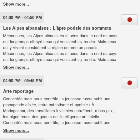
cerf aux blettes ; un repas fatal au bord du Loch Maree.
04:00 PM - 04:50 PM
Les Alpes albanaises : L'âpre poésie des sommets
Méconnues, les Alpes albanaises situées dans le nord du pays
ont longtemps effrayé ceux qui voulaient s'y rendre. Mais ceux
qui y vivent considèrent la région comme un paradis.
Méconnues, les Alpes albanaises situées dans le nord du pays
ont longtemps effrayé ceux qui voulaient s'y rendre. Mais ceux
qui y vivent considèrent la région comme un paradis.
04:50 PM - 05:45 PM
Arte reportage
Connectée mais sous contrôle, la jeunesse russe subit une
propagande ciblée, entre patriotisme et apathie / À
Madagascar, des travailleurs invisibles entraînent, à bas prix,
les algorithmes des géants de l'intelligence artificielle.
Connectée mais sous contrôle, la jeunesse russe subit une
propagande ciblée, entre patriotisme et apathie / À
Madagascar, des travailleurs invisibles entraînent, à bas prix,