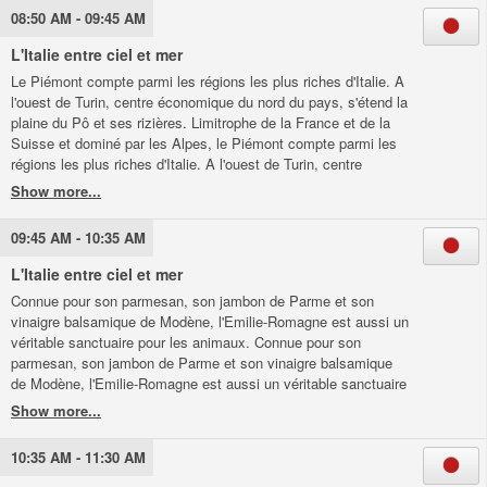
08:50 AM - 09:45 AM
L'Italie entre ciel et mer
Le Piémont compte parmi les régions les plus riches d'Italie. A
l'ouest de Turin, centre économique du nord du pays, s'étend la
plaine du Pô et ses rizières. Limitrophe de la France et de la
Suisse et dominé par les Alpes, le Piémont compte parmi les
régions les plus riches d'Italie. A l'ouest de Turin, centre
économique du nord du pays, s'étend la plaine du Pô et ses
rizières dont l'irrigation est assurée par la fonte des neiges au
printemps. Dans le creux des collines du Piémont, la petite
09:45 AM - 10:35 AM
commune de Barolo produit l'un des plus fameux vins rouges
du pays, pendant que sur la place du village les gressins que la
L'Italie entre ciel et mer
famille Cravero confectionne dans les règles de l'art se
Connue pour son parmesan, son jambon de Parme et son
dégustent à l'heure de l'apéritif. A l'automne, les forêts autour
vinaigre balsamique de Modène, l'Emilie-Romagne est aussi un
d'Alba sont pris d'assaut par les chasseurs de truffes du
véritable sanctuaire pour les animaux. Connue pour son
Piémont. Enfin, visite de Racconigi, une petite ville qui abrite le
parmesan, son jambon de Parme et son vinaigre balsamique
Centre national de réintroduction de la cigogne blanche en
de Modène, l'Emilie-Romagne est aussi un véritable sanctuaire
Italie.
pour les animaux.
10:35 AM - 11:30 AM